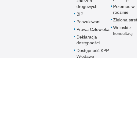
zdarzeń
drogowych
Przemoc w
rodzinie
BIP
Zielona stre
Poszukiwani
Wnioski z
Prawa Człowieka
konsultacji
Deklaracja
dostępności
Dostępność KPP
Włodawa
Ogłoszenia
Biuletyn Informacji Publicznej
Dostępność
Deklaracja dostępn
BIP KPP Włodawa