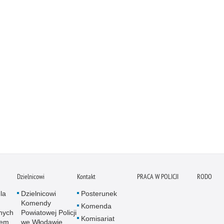
Dzielnicowi
Kontakt
PRACA W POLICJI
RODO
la
Dzielnicowi
Posterunek
Komendy
Komenda
nych
Powiatowej Policji
Komisariat
wem
we Włodawie