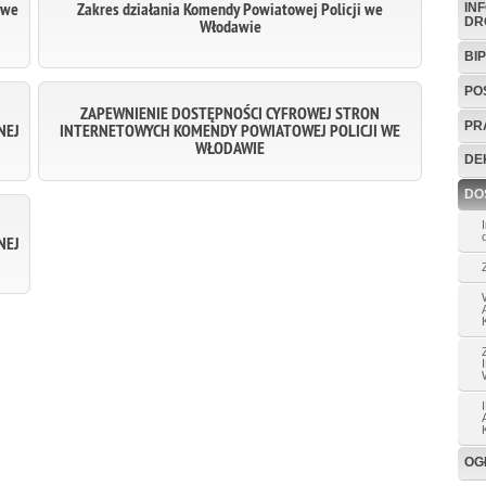
 we
Zakres działania Komendy Powiatowej Policji we
IN
DR
Włodawie
BIP
PO
ZAPEWNIENIE DOSTĘPNOŚCI CYFROWEJ STRON
PR
NEJ
INTERNETOWYCH KOMENDY POWIATOWEJ POLICJI WE
WŁODAWIE
DE
DO
NEJ
OG