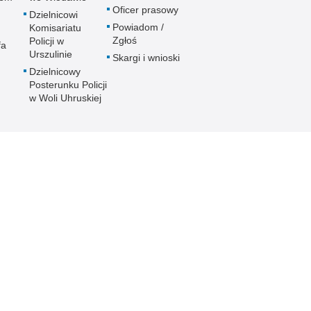
Oficer prasowy
Dzielnicowi
Powiadom /
Komisariatu
Zgłoś
Policji w
fa
Urszulinie
Skargi i wnioski
Dzielnicowy
Posterunku Policji
w Woli Uhruskiej
Nota prawna
Inne wersje portalu
Chcesz wykorzystać materiał
ości
wersja tekstowa
z serwisu KPP Włodawa.
Zapoznaj się z zasadami
Polityka prywatności