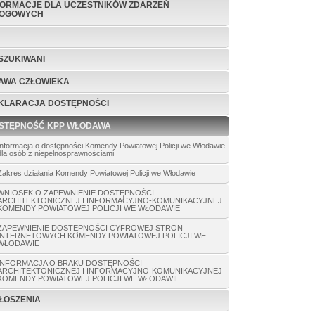
FORMACJE DLA UCZESTNIKÓW ZDARZEŃ
OGOWYCH
SZUKIWANI
AWA CZŁOWIEKA
KLARACJA DOSTĘPNOŚCI
STĘPNOŚĆ KPP WŁODAWA
Informacja o dostępności Komendy Powiatowej Policji we Włodawie
dla osób z niepełnosprawnościami
Zakres działania Komendy Powiatowej Policji we Włodawie
WNIOSEK O ZAPEWNIENIE DOSTĘPNOŚCI
ARCHITEKTONICZNEJ I INFORMACYJNO-KOMUNIKACYJNEJ
KOMENDY POWIATOWEJ POLICJI WE WŁODAWIE
ZAPEWNIENIE DOSTĘPNOŚCI CYFROWEJ STRON
INTERNETOWYCH KOMENDY POWIATOWEJ POLICJI WE
WŁODAWIE
INFORMACJA O BRAKU DOSTĘPNOŚCI
ARCHITEKTONICZNEJ I INFORMACYJNO-KOMUNIKACYJNEJ
KOMENDY POWIATOWEJ POLICJI WE WŁODAWIE
ŁOSZENIA