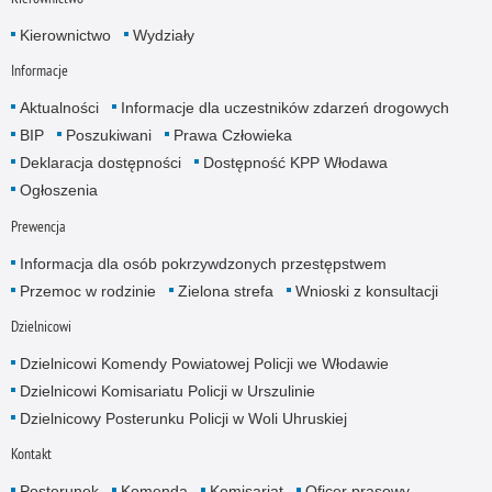
Kierownictwo
Wydziały
Informacje
Aktualności
Informacje dla uczestników zdarzeń drogowych
BIP
Poszukiwani
Prawa Człowieka
Deklaracja dostępności
Dostępność KPP Włodawa
Ogłoszenia
Prewencja
Informacja dla osób pokrzywdzonych przestępstwem
Przemoc w rodzinie
Zielona strefa
Wnioski z konsultacji
Dzielnicowi
Dzielnicowi Komendy Powiatowej Policji we Włodawie
Dzielnicowi Komisariatu Policji w Urszulinie
Dzielnicowy Posterunku Policji w Woli Uhruskiej
Kontakt
Posterunek
Komenda
Komisariat
Oficer prasowy