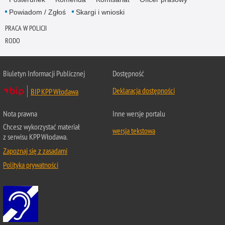
Powiadom / Zgłoś
Skargi i wnioski
PRACA W POLICJI
RODO
Biuletyn Informacji Publicznej
Dostępność
Deklaracja dostępności
BIP KPP Włodawa
Nota prawna
Inne wersje portalu
Chcesz wykorzystać materiał
wersja tekstowa
z serwisu KPP Włodawa.
Zapoznaj się z zasadami
Polityka prywatności