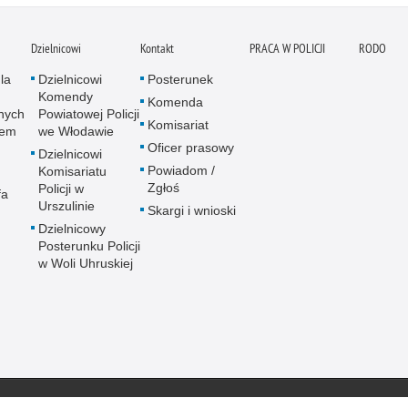
Dzielnicowi
Kontakt
PRACA W POLICJI
RODO
la
Dzielnicowi
Posterunek
Komendy
Komenda
nych
Powiatowej Policji
Komisariat
wem
we Włodawie
Oficer prasowy
Dzielnicowi
Powiadom /
Komisariatu
Zgłoś
Policji w
fa
Urszulinie
Skargi i wnioski
Dzielnicowy
Posterunku Policji
w Woli Uhruskiej