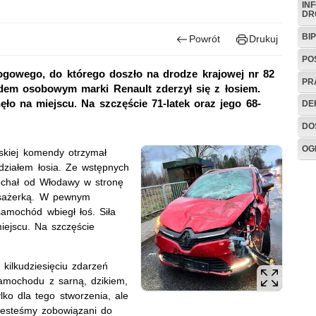
IN
DR
BIP
Powrót
Drukuj
PO
rogowego, do którego doszło na drodze krajowej nr 82
PR
dem osobowym marki Renault zderzył się z łosiem.
nęło na miejscu. Na szczęście 71-latek oraz jego 68-
DE
DO
OG
wskiej komendy otrzymał
działem łosia. Ze wstępnych
jechał od Włodawy w stronę
pasażerką. W pewnym
amochód wbiegł łoś. Siła
iejscu. Na szczęście
kilkudziesięciu zdarzeń
samochodu z sarną, dzikiem,
lko dla tego stworzenia, ale
jesteśmy zobowiązani do