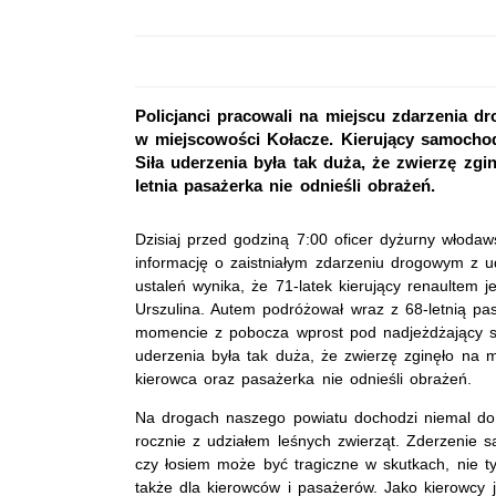
Policjanci pracowali na miejscu zdarzenia d
w miejscowości Kołacze. Kierujący samocho
Siła uderzenia była tak duża, że zwierzę zgi
letnia pasażerka nie odnieśli obrażeń.
Dzisiaj przed godziną 7:00 oficer dyżurny włoda
informację o zaistniałym zdarzeniu drogowym z u
ustaleń wynika, że 71-latek kierujący renaultem 
Urszulina. Autem podróżował wraz z 68-letnią 
momencie z pobocza wprost pod nadjeżdżający s
uderzenia była tak duża, że zwierzę zginęło na m
kierowca oraz pasażerka nie odnieśli obrażeń.
Na drogach naszego powiatu dochodzi niemal do 
rocznie z udziałem leśnych zwierząt. Zderzenie 
czy łosiem może być tragiczne w skutkach, nie ty
także dla kierowców i pasażerów. Jako kierowcy 