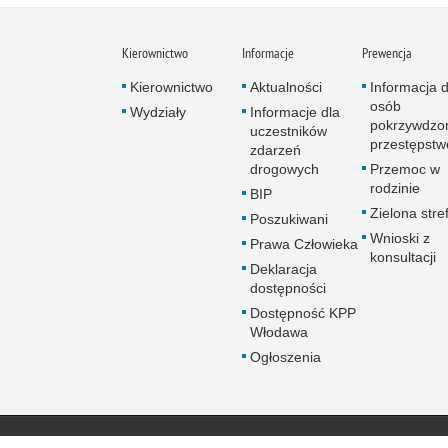
Kierownictwo
Informacje
Prewencja
Kierownictwo
Aktualności
Informacja d
osób
Wydziały
Informacje dla
pokrzywdzo
uczestników
przestępst
zdarzeń
drogowych
Przemoc w
rodzinie
BIP
Zielona stre
Poszukiwani
Wnioski z
Prawa Człowieka
konsultacji
Deklaracja
dostępności
Dostępność KPP
Włodawa
Ogłoszenia