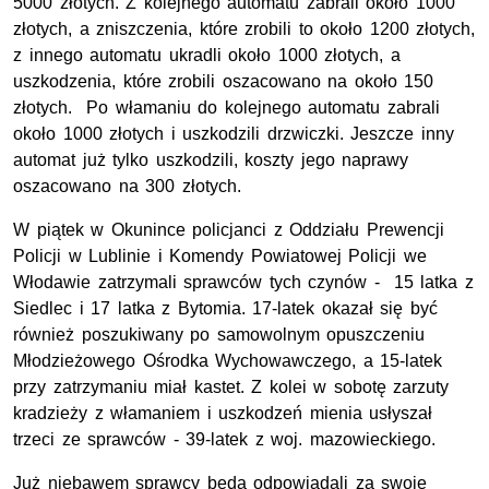
5000 złotych. Z kolejnego automatu zabrali około 1000
złotych, a zniszczenia, które zrobili to około 1200 złotych,
z innego automatu ukradli około 1000 złotych, a
uszkodzenia, które zrobili oszacowano na około 150
złotych. Po włamaniu do kolejnego automatu zabrali
około 1000 złotych i uszkodzili drzwiczki. Jeszcze inny
automat już tylko uszkodzili, koszty jego naprawy
oszacowano na 300 złotych.
W piątek w Okunince policjanci z Oddziału Prewencji
Policji w Lublinie i Komendy Powiatowej Policji we
Włodawie zatrzymali sprawców tych czynów - 15 latka z
Siedlec i 17 latka z Bytomia. 17-latek okazał się być
również poszukiwany po samowolnym opuszczeniu
Młodzieżowego Ośrodka Wychowawczego, a 15-latek
przy zatrzymaniu miał kastet. Z kolei w sobotę zarzuty
kradzieży z włamaniem i uszkodzeń mienia usłyszał
trzeci ze sprawców - 39-latek z woj. mazowieckiego.
Już niebawem sprawcy będą odpowiadali za swoje