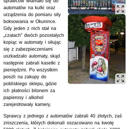
sprawców włamało się do
automatów na kulki oraz
urządzenia do pomiaru siły
boksowania w Okunince.
Gdy jeden z nich stał na
„czatach” dwóch pozostałych
kopiąc w automaty i siłując
się z zabezpieczeniami
uszkadzało automaty, skąd
następnie zabrali kasetki z
pieniędzmi. Po wszystkim
poszli na zakupy do
pobliskiego sklepu, gdzie
ich płatności bilonem za
papierosy i alkohol
zarejestrowały kamery.
Sprawcy z jednego z automatów zabrali 40 złotych, zaś
zniszczenia, których dokonali oszacowano na kwotę